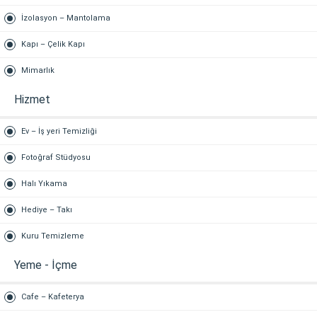
İzolasyon – Mantolama
Kapı – Çelik Kapı
Mimarlık
Hizmet
Ev – İş yeri Temizliği
Fotoğraf Stüdyosu
Halı Yıkama
Hediye – Takı
Kuru Temizleme
Yeme - İçme
Cafe – Kafeterya