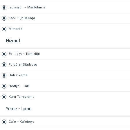
İzolasyon – Mantolama
Kapı – Çelik Kapı
Mimarlık
Hizmet
Ev – İş yeri Temizliği
Fotoğraf Stüdyosu
Halı Yıkama
Hediye – Takı
Kuru Temizleme
Yeme - İçme
Cafe – Kafeterya