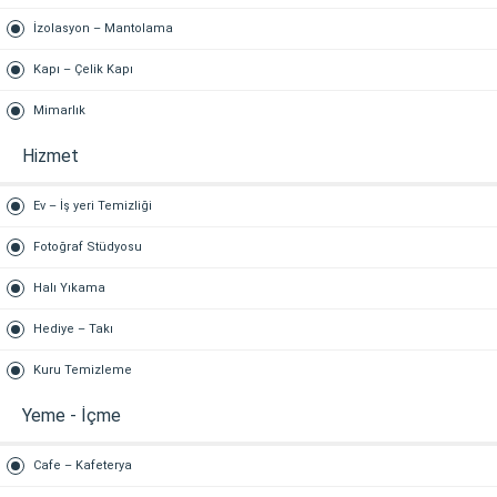
İzolasyon – Mantolama
Kapı – Çelik Kapı
Mimarlık
Hizmet
Ev – İş yeri Temizliği
Fotoğraf Stüdyosu
Halı Yıkama
Hediye – Takı
Kuru Temizleme
Yeme - İçme
Cafe – Kafeterya