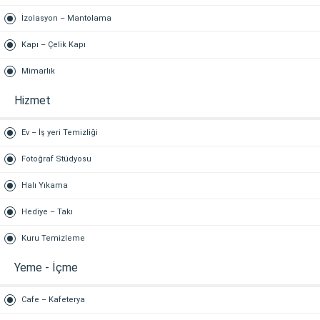
İzolasyon – Mantolama
Kapı – Çelik Kapı
Mimarlık
Hizmet
Ev – İş yeri Temizliği
Fotoğraf Stüdyosu
Halı Yıkama
Hediye – Takı
Kuru Temizleme
Yeme - İçme
Cafe – Kafeterya