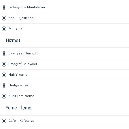
İzolasyon – Mantolama
Kapı – Çelik Kapı
Mimarlık
Hizmet
Ev – İş yeri Temizliği
Fotoğraf Stüdyosu
Halı Yıkama
Hediye – Takı
Kuru Temizleme
Yeme - İçme
Cafe – Kafeterya