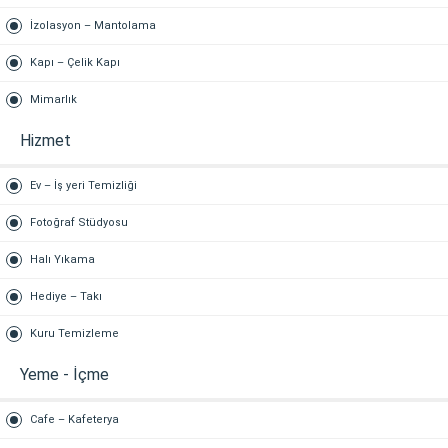
İzolasyon – Mantolama
Kapı – Çelik Kapı
Mimarlık
Hizmet
Ev – İş yeri Temizliği
Fotoğraf Stüdyosu
Halı Yıkama
Hediye – Takı
Kuru Temizleme
Yeme - İçme
Cafe – Kafeterya