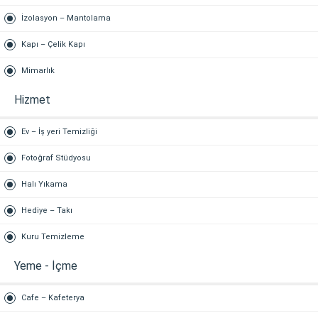
İzolasyon – Mantolama
Kapı – Çelik Kapı
Mimarlık
Hizmet
Ev – İş yeri Temizliği
Fotoğraf Stüdyosu
Halı Yıkama
Hediye – Takı
Kuru Temizleme
Yeme - İçme
Cafe – Kafeterya