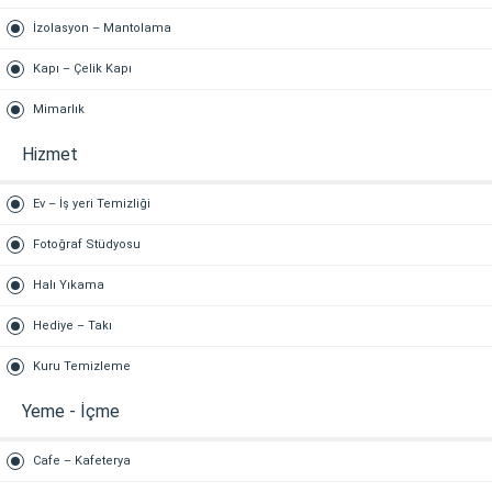
İzolasyon – Mantolama
Kapı – Çelik Kapı
Mimarlık
Hizmet
Ev – İş yeri Temizliği
Fotoğraf Stüdyosu
Halı Yıkama
Hediye – Takı
Kuru Temizleme
Yeme - İçme
Cafe – Kafeterya