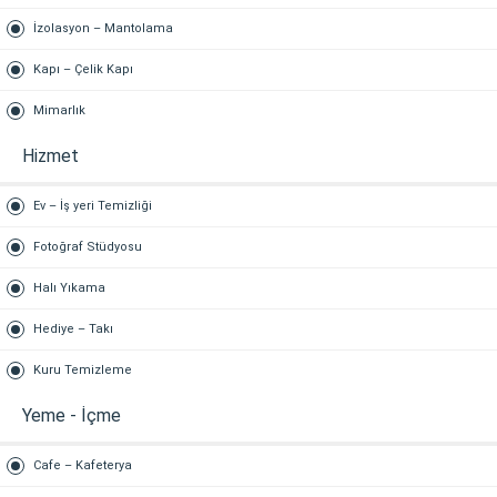
İzolasyon – Mantolama
Kapı – Çelik Kapı
Mimarlık
Hizmet
Ev – İş yeri Temizliği
Fotoğraf Stüdyosu
Halı Yıkama
Hediye – Takı
Kuru Temizleme
Yeme - İçme
Cafe – Kafeterya