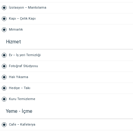
İzolasyon – Mantolama
Kapı – Çelik Kapı
Mimarlık
Hizmet
Ev – İş yeri Temizliği
Fotoğraf Stüdyosu
Halı Yıkama
Hediye – Takı
Kuru Temizleme
Yeme - İçme
Cafe – Kafeterya