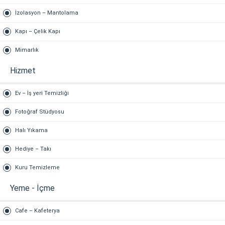
İzolasyon – Mantolama
Kapı – Çelik Kapı
Mimarlık
Hizmet
Ev – İş yeri Temizliği
Fotoğraf Stüdyosu
Halı Yıkama
Hediye – Takı
Kuru Temizleme
Yeme - İçme
Cafe – Kafeterya