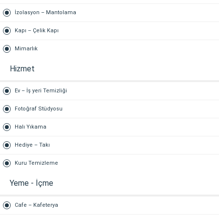
İzolasyon – Mantolama
Kapı – Çelik Kapı
Mimarlık
Hizmet
Ev – İş yeri Temizliği
Fotoğraf Stüdyosu
Halı Yıkama
Hediye – Takı
Kuru Temizleme
Yeme - İçme
Cafe – Kafeterya