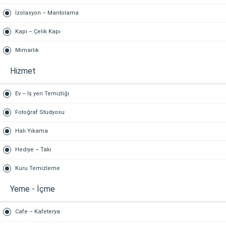
İzolasyon – Mantolama
Kapı – Çelik Kapı
Mimarlık
Hizmet
Ev – İş yeri Temizliği
Fotoğraf Stüdyosu
Halı Yıkama
Hediye – Takı
Kuru Temizleme
Yeme - İçme
Cafe – Kafeterya