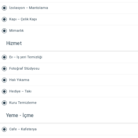
İzolasyon – Mantolama
Kapı – Çelik Kapı
Mimarlık
Hizmet
Ev – İş yeri Temizliği
Fotoğraf Stüdyosu
Halı Yıkama
Hediye – Takı
Kuru Temizleme
Yeme - İçme
Cafe – Kafeterya