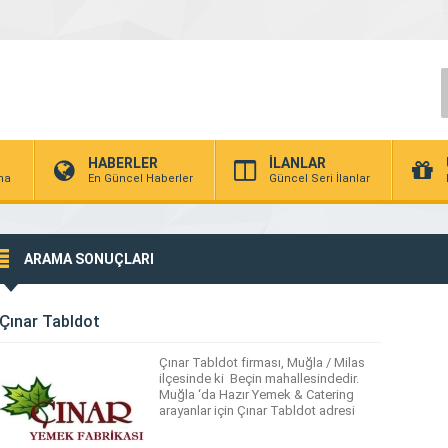
HABERLER
İLANLAR
rma
En Güncel Haberler
Güncel Seri İlanlar
ARAMA SONUÇLARI
Çınar Tabldot
Çınar Tabldot firması, Muğla / Milas
ilçesinde ki Beçin mahallesindedir.
Muğla ‘da Hazır Yemek & Catering
arayanlar için Çınar Tabldot adresi