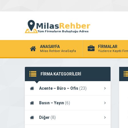
ANASAYFA
FİRMALAR
Milas Rehber AnaSayfa
Yüzlerce Kayıtlı Fi
FİRMA KATEGORİLERİ
Acente – Büro – Ofis
(23)
Basın – Yayın
(6)
Diğer
(8)