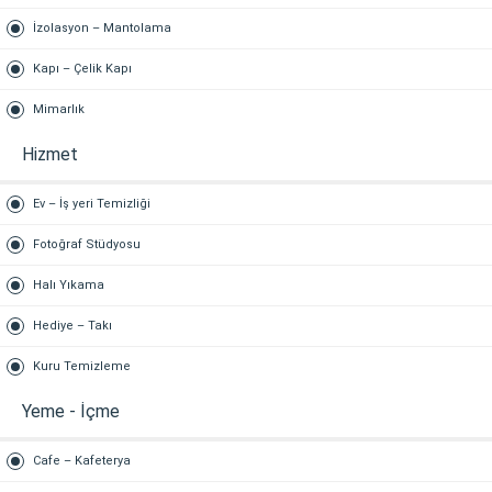
İzolasyon – Mantolama
Kapı – Çelik Kapı
Mimarlık
Hizmet
Ev – İş yeri Temizliği
Fotoğraf Stüdyosu
Halı Yıkama
Hediye – Takı
Kuru Temizleme
Yeme - İçme
Cafe – Kafeterya