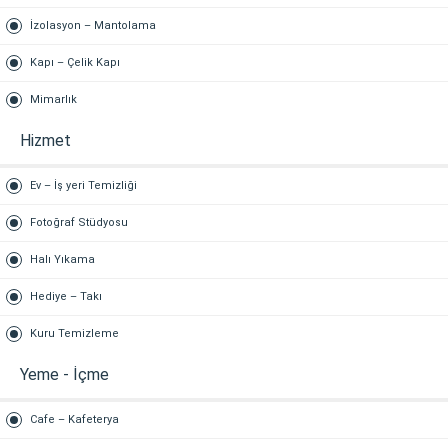
İzolasyon – Mantolama
Kapı – Çelik Kapı
Mimarlık
Hizmet
Ev – İş yeri Temizliği
Fotoğraf Stüdyosu
Halı Yıkama
Hediye – Takı
Kuru Temizleme
Yeme - İçme
Cafe – Kafeterya