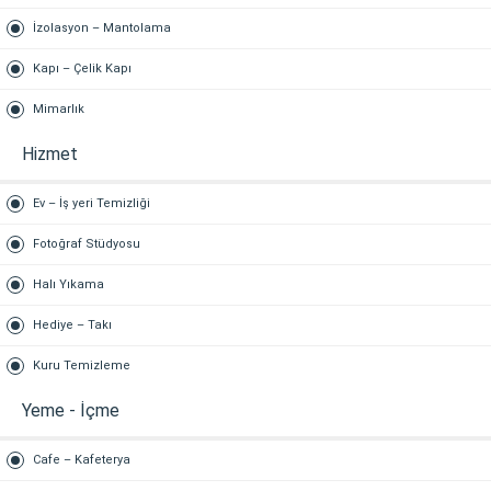
İzolasyon – Mantolama
Kapı – Çelik Kapı
Mimarlık
Hizmet
Ev – İş yeri Temizliği
Fotoğraf Stüdyosu
Halı Yıkama
Hediye – Takı
Kuru Temizleme
Yeme - İçme
Cafe – Kafeterya