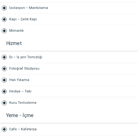
İzolasyon – Mantolama
Kapı – Çelik Kapı
Mimarlık
Hizmet
Ev – İş yeri Temizliği
Fotoğraf Stüdyosu
Halı Yıkama
Hediye – Takı
Kuru Temizleme
Yeme - İçme
Cafe – Kafeterya